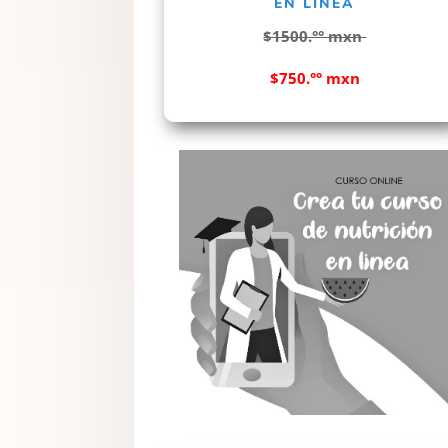
EN LINEA
$1500.°° mxn
$750.°° mxn